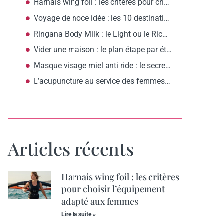
Harnais wing foil : les critères pour choisir l’équipement adapté aux femmes
Voyage de noce idée : les 10 destinations romantiques selon votre budget
Ringana Body Milk : le Light ou le Rich, comment choisir?
Vider une maison : le plan étape par étape pour commencer ?
Masque visage miel anti ride : le secret d’une peau raffermie ?
L’acupuncture au service des femmes anxieuses : apaisement et sérénité assurés
Articles récents
Harnais wing foil : les critères
pour choisir l’équipement
adapté aux femmes
Lire la suite »