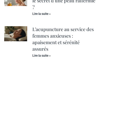
le secret d’une peau raffermie
?
Lire la suite »
L’acupuncture au service des
femmes anxieuses :
apaisement et sérénité
assurés
Lire la suite »