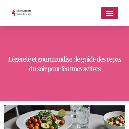
Légèreté et gourmandise : le guide des repas
du soir pour femmes actives