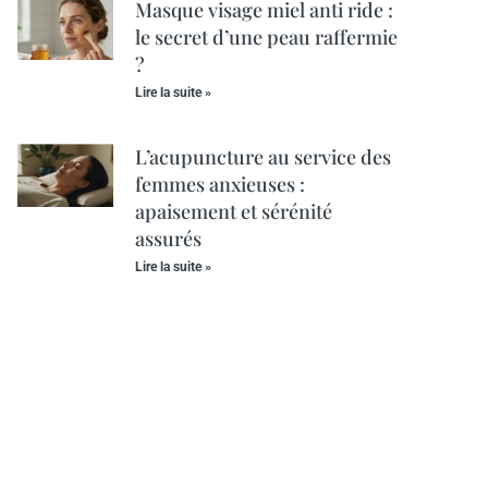
Masque visage miel anti ride :
le secret d’une peau raffermie
?
Lire la suite »
L’acupuncture au service des
femmes anxieuses :
apaisement et sérénité
assurés
Lire la suite »