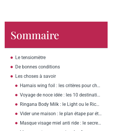
Sommaire
Le tensiomètre
De bonnes conditions
Les choses à savoir
Harnais wing foil : les critères pour choisir l’équipement adapté aux femmes
Voyage de noce idée : les 10 destinations romantiques selon votre budget
Ringana Body Milk : le Light ou le Rich, comment choisir?
Vider une maison : le plan étape par étape pour commencer ?
Masque visage miel anti ride : le secret d’une peau raffermie ?