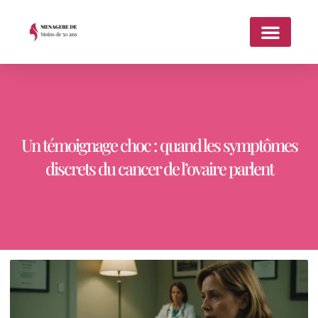
Un témoignage choc : quand les symptômes
discrets du cancer de l’ovaire parlent