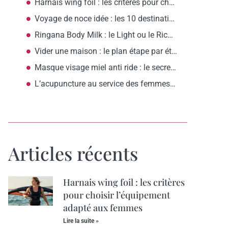
Harnais wing foil : les critères pour choisir l’équipement adapté aux femmes
Voyage de noce idée : les 10 destinations romantiques selon votre budget
Ringana Body Milk : le Light ou le Rich, comment choisir?
Vider une maison : le plan étape par étape pour commencer ?
Masque visage miel anti ride : le secret d’une peau raffermie ?
L’acupuncture au service des femmes anxieuses : apaisement et sérénité assurés
Articles récents
Harnais wing foil : les critères
pour choisir l’équipement
adapté aux femmes
Lire la suite »