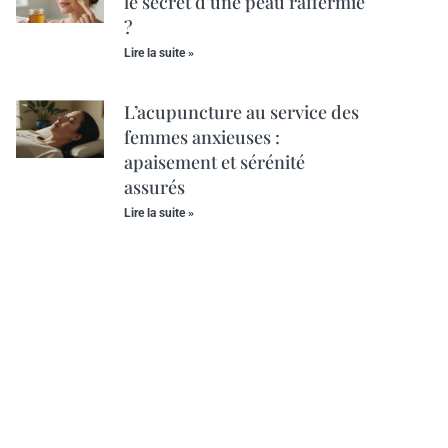
le secret d’une peau raffermie
?
Lire la suite »
L’acupuncture au service des
femmes anxieuses :
apaisement et sérénité
assurés
Lire la suite »