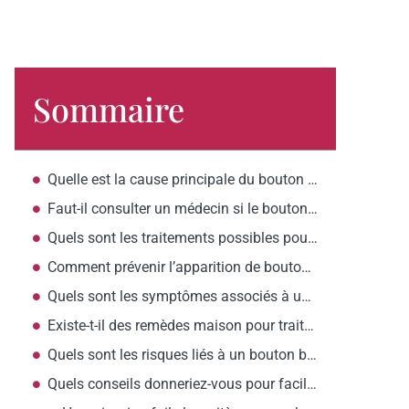
Sommaire
Quelle est la cause principale du bouton blanc qui ne part pas depuis des mois ?
Faut-il consulter un médecin si le bouton blanc persiste ?
Quels sont les traitements possibles pour le bouton blanc qui ne part pas ?
Comment prévenir l’apparition de boutons blancs ?
Quels sont les symptômes associés à un bouton blanc persistant ?
Existe-t-il des remèdes maison pour traiter un bouton blanc ?
Quels sont les risques liés à un bouton blanc qui ne part pas ?
Quels conseils donneriez-vous pour faciliter la disparition des boutons blancs ?