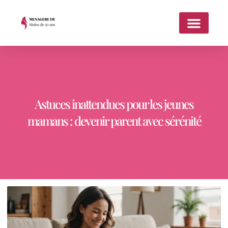
Astuces inattendues pour les jeunes
mamans : devenir parent avec sérénité