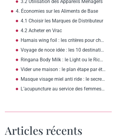
3.2 Utilisation des Appareils Ménagers
4. Économies sur les Aliments de Base
4.1 Choisir les Marques de Distributeur
4.2 Acheter en Vrac
Harnais wing foil : les critères pour choisir l’équipement adapté aux femmes
Voyage de noce idée : les 10 destinations romantiques selon votre budget
Ringana Body Milk : le Light ou le Rich, comment choisir?
Vider une maison : le plan étape par étape pour commencer ?
Masque visage miel anti ride : le secret d’une peau raffermie ?
L’acupuncture au service des femmes anxieuses : apaisement et sérénité assurés
Articles récents